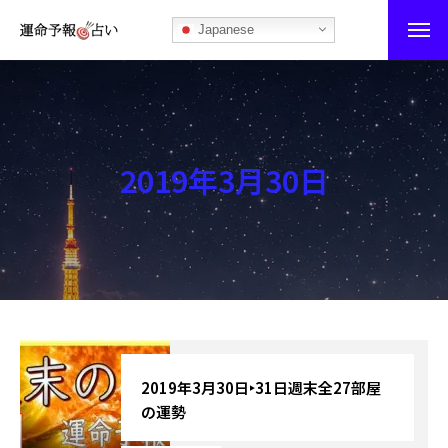
Japanese
運命予報占い
運命予報占いとは
2019年3月30日
あなたの所属部屋を探そう！
最恐の相性占い
秘伝公開！吉凶カレンダー
記事カテゴリー
ブログ
2019年3月30日‣31日週末全27部屋
の運勢
お知らせ