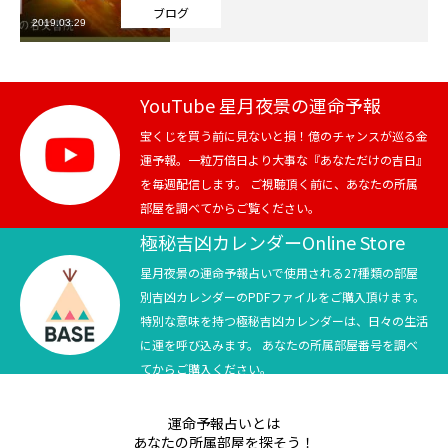
ブログ
2019.03.29
芸能界
テニス
YouTube 星月夜景の運命予報
スポーツ
宝くじを買う前に見ないと損！億のチャンスが巡る金
運予報。一粒万倍日より大事な『あなただけの吉日』
を毎週配信します。 ご視聴頂く前に、あなたの所属
競馬
部屋を調べてからご覧ください。
社会
極秘吉凶カレンダーOnline Store
星月夜景の運命予報占いで使用される27種類の部屋
テニス四大大会・五輪
別吉凶カレンダーのPDFファイルをご購入頂けます。
特別な意味を持つ極秘吉凶カレンダーは、日々の生活
テニス四大大会・五輪
に運を呼び込みます。 あなたの所属部屋番号を調べ
てからご購入ください。
鑑定及び出演依頼
運命予報占いとは
YouTube
あなたの所属部屋を探そう！