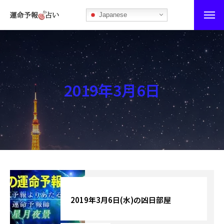
Japanese
運命予報占い
運命予報占いとは
2019年3月6日
あなたの所属部屋を探そう！
最恐の相性占い
秘伝公開！吉凶カレンダー
記事カテゴリー
ブログ
2019年3月6日(水)の凶日部屋
お知らせ