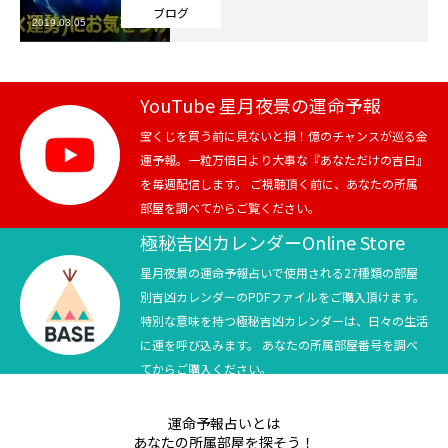
ブログ
2019.03.05
芸能界
テニス
YouTube 星月夜景の運命予報
スポーツ
宝くじを買う前に見ないと損！億のチャンスが巡る金
運予報。一粒万倍日より大事な『あなただけの吉日』
を毎週配信します。 ご視聴頂く前に、あなたの所属
競馬
部屋を調べてからご覧ください。
社会
極秘吉凶カレンダーOnline Store
星月夜景の運命予報占いで使用される27種類の部屋
テニス四大大会・五輪
別吉凶カレンダーのPDFファイルをご購入頂けます。
特別な意味を持つ極秘吉凶カレンダーは、日々の生活
テニス四大大会・五輪
に運を呼び込みます。 あなたの所属部屋番号を調べ
てからご購入ください。
鑑定及び出演依頼
運命予報占いとは
YouTube
あなたの所属部屋を探そう！