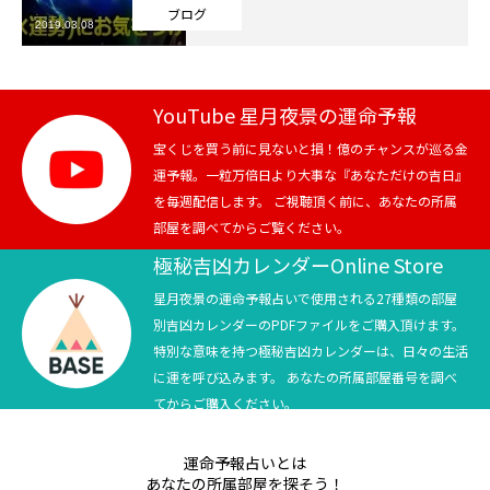
ブログ
2019.03.08
芸能界
テニス
YouTube 星月夜景の運命予報
スポーツ
宝くじを買う前に見ないと損！億のチャンスが巡る金
運予報。一粒万倍日より大事な『あなただけの吉日』
を毎週配信します。 ご視聴頂く前に、あなたの所属
競馬
部屋を調べてからご覧ください。
社会
極秘吉凶カレンダーOnline Store
星月夜景の運命予報占いで使用される27種類の部屋
テニス四大大会・五輪
別吉凶カレンダーのPDFファイルをご購入頂けます。
特別な意味を持つ極秘吉凶カレンダーは、日々の生活
テニス四大大会・五輪
に運を呼び込みます。 あなたの所属部屋番号を調べ
てからご購入ください。
鑑定及び出演依頼
運命予報占いとは
YouTube
あなたの所属部屋を探そう！