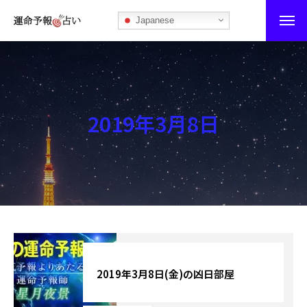
Japanese
運命予報占い
運命予報占いとは
2019年3月8日
あなたの所属部屋を探そう！
最恐の相性占い
秘伝公開！吉凶カレンダー
記事カテゴリー
ブログ
2019年3月8日(金)の凶日部屋
お知らせ