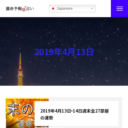
Japanese
運命予報占い
運命予報占いとは
2019年4月13日
あなたの所属部屋を探そう！
最恐の相性占い
秘伝公開！吉凶カレンダー
記事カテゴリー
ブログ
2019年4月13日‣14日週末全27部屋
の運勢
お知らせ