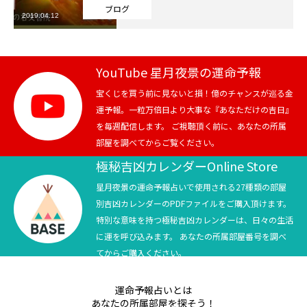
ブログ
2019.04.12
芸能界
テニス
YouTube 星月夜景の運命予報
スポーツ
宝くじを買う前に見ないと損！億のチャンスが巡る金
運予報。一粒万倍日より大事な『あなただけの吉日』
を毎週配信します。 ご視聴頂く前に、あなたの所属
競馬
部屋を調べてからご覧ください。
社会
極秘吉凶カレンダーOnline Store
星月夜景の運命予報占いで使用される27種類の部屋
テニス四大大会・五輪
別吉凶カレンダーのPDFファイルをご購入頂けます。
特別な意味を持つ極秘吉凶カレンダーは、日々の生活
テニス四大大会・五輪
に運を呼び込みます。 あなたの所属部屋番号を調べ
てからご購入ください。
鑑定及び出演依頼
運命予報占いとは
YouTube
あなたの所属部屋を探そう！