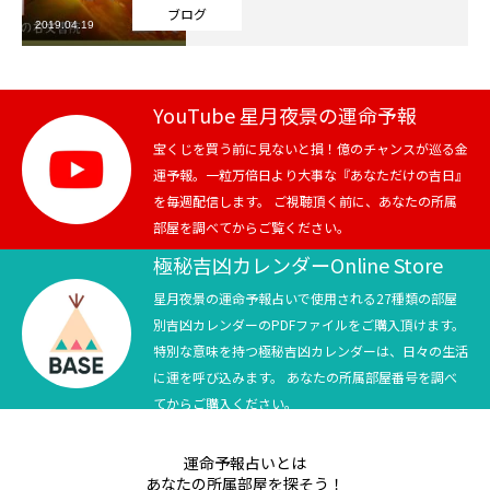
ブログ
2019.04.19
芸能界
テニス
YouTube 星月夜景の運命予報
スポーツ
宝くじを買う前に見ないと損！億のチャンスが巡る金
運予報。一粒万倍日より大事な『あなただけの吉日』
を毎週配信します。 ご視聴頂く前に、あなたの所属
競馬
部屋を調べてからご覧ください。
社会
極秘吉凶カレンダーOnline Store
星月夜景の運命予報占いで使用される27種類の部屋
テニス四大大会・五輪
別吉凶カレンダーのPDFファイルをご購入頂けます。
特別な意味を持つ極秘吉凶カレンダーは、日々の生活
テニス四大大会・五輪
に運を呼び込みます。 あなたの所属部屋番号を調べ
てからご購入ください。
鑑定及び出演依頼
運命予報占いとは
YouTube
あなたの所属部屋を探そう！