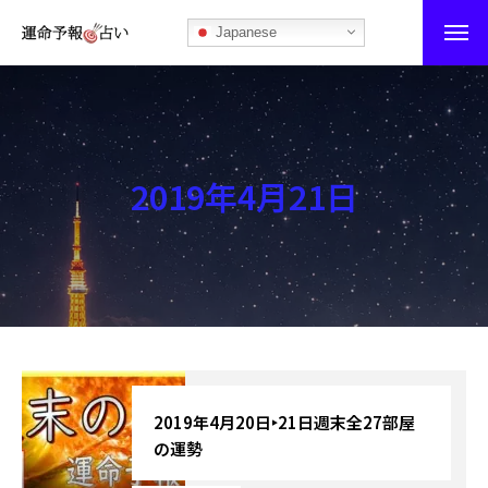
Japanese
運命予報占い
運命予報占いとは
2019年4月21日
あなたの所属部屋を探そう！
最恐の相性占い
秘伝公開！吉凶カレンダー
記事カテゴリー
ブログ
2019年4月20日‣21日週末全27部屋
の運勢
お知らせ