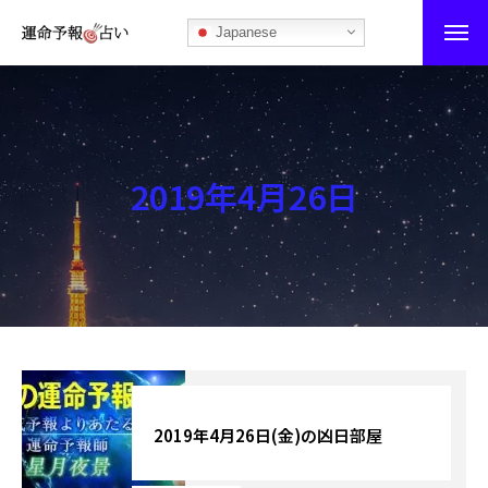
Japanese
運命予報占い
運命予報占いとは
2019年4月26日
あなたの所属部屋を探そう！
最恐の相性占い
秘伝公開！吉凶カレンダー
記事カテゴリー
ブログ
2019年4月26日(金)の凶日部屋
お知らせ