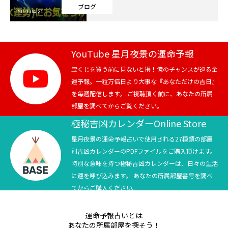
ブログ
2019.04.25
芸能界
テニス
YouTube 星月夜景の運命予報
スポーツ
宝くじを買う前に見ないと損！億のチャンスが巡る金
運予報。一粒万倍日より大事な『あなただけの吉日』
を毎週配信します。 ご視聴頂く前に、あなたの所属
競馬
部屋を調べてからご覧ください。
社会
極秘吉凶カレンダーOnline Store
星月夜景の運命予報占いで使用される27種類の部屋
テニス四大大会・五輪
別吉凶カレンダーのPDFファイルをご購入頂けます。
特別な意味を持つ極秘吉凶カレンダーは、日々の生活
テニス四大大会・五輪
に運を呼び込みます。 あなたの所属部屋番号を調べ
てからご購入ください。
鑑定及び出演依頼
運命予報占いとは
YouTube
あなたの所属部屋を探そう！