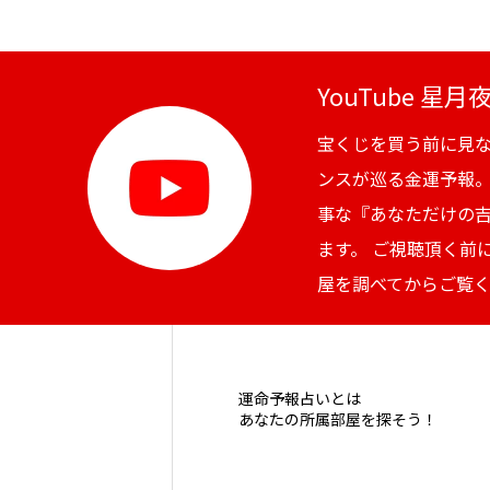
YouTube 星
宝くじを買う前に見
ンスが巡る金運予報
事な『あなただけの
ます。 ご視聴頂く前
屋を調べてからご覧
運命予報占いとは
あなたの所属部屋を探そう！