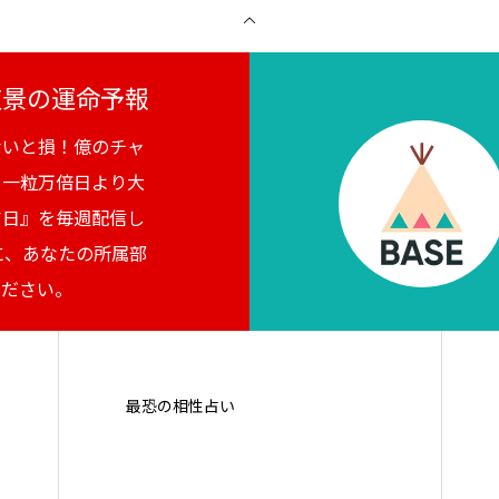
月夜景の運命予報
ないと損！億のチャ
。一粒万倍日より大
吉日』を毎週配信し
に、あなたの所属部
ください。
最恐の相性占い