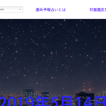
運命予報占いとは
対面鑑定
ese
部屋を探そう！
最恐の相性占い
2019年5月14