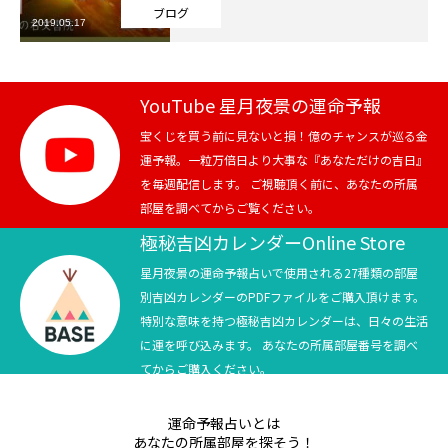
ブログ
2019.05.17
芸能界
テニス
YouTube 星月夜景の運命予報
スポーツ
宝くじを買う前に見ないと損！億のチャンスが巡る金
運予報。一粒万倍日より大事な『あなただけの吉日』
を毎週配信します。 ご視聴頂く前に、あなたの所属
競馬
部屋を調べてからご覧ください。
社会
極秘吉凶カレンダーOnline Store
星月夜景の運命予報占いで使用される27種類の部屋
テニス四大大会・五輪
別吉凶カレンダーのPDFファイルをご購入頂けます。
特別な意味を持つ極秘吉凶カレンダーは、日々の生活
テニス四大大会・五輪
に運を呼び込みます。 あなたの所属部屋番号を調べ
てからご購入ください。
鑑定及び出演依頼
運命予報占いとは
YouTube
あなたの所属部屋を探そう！