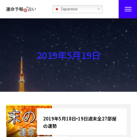
Japanese
運命予報占い
運命予報占いとは
2019年5月19日
あなたの所属部屋を探そう！
最恐の相性占い
秘伝公開！吉凶カレンダー
記事カテゴリー
ブログ
2019年5月18日‣19日週末全27部屋
の運勢
お知らせ