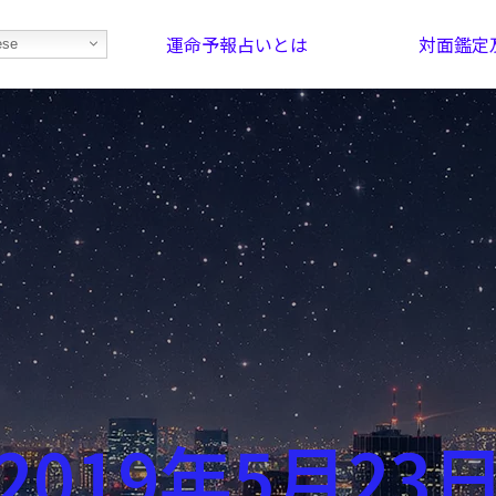
運命予報占いとは
対面鑑定
ese
部屋を探そう！
最恐の相性占い
2019年5月23