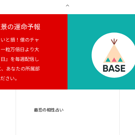
月夜景の運命予報
ないと損！億のチャ
。一粒万倍日より大
吉日』を毎週配信し
に、あなたの所属部
ください。
最恐の相性占い