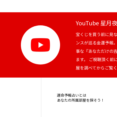
YouTube 星
宝くじを買う前に見
ンスが巡る金運予報
事な『あなただけの
ます。 ご視聴頂く前
屋を調べてからご覧
運命予報占いとは
あなたの所属部屋を探そう！