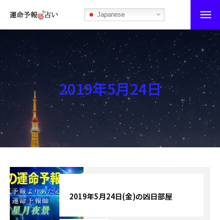
Japanese
運命予報占い
運命予報占いとは
2019年5月24日
あなたの所属部屋を探そう！
最恐の相性占い
秘伝公開！吉凶カレンダー
記事カテゴリー
ブログ
2019年5月24日(金)の凶日部屋
お知らせ