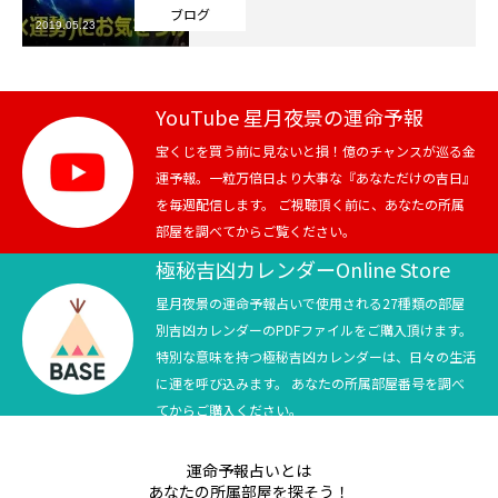
ブログ
2019.05.23
芸能界
テニス
YouTube 星月夜景の運命予報
スポーツ
宝くじを買う前に見ないと損！億のチャンスが巡る金
運予報。一粒万倍日より大事な『あなただけの吉日』
を毎週配信します。 ご視聴頂く前に、あなたの所属
競馬
部屋を調べてからご覧ください。
社会
極秘吉凶カレンダーOnline Store
星月夜景の運命予報占いで使用される27種類の部屋
テニス四大大会・五輪
別吉凶カレンダーのPDFファイルをご購入頂けます。
特別な意味を持つ極秘吉凶カレンダーは、日々の生活
テニス四大大会・五輪
に運を呼び込みます。 あなたの所属部屋番号を調べ
てからご購入ください。
鑑定及び出演依頼
運命予報占いとは
YouTube
あなたの所属部屋を探そう！