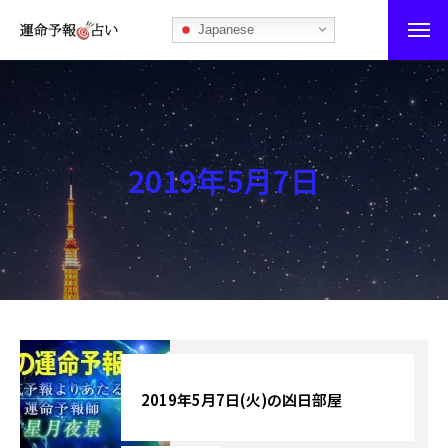
Japanese
運命予報占い
運命予報占いとは
2019年5月7日
あなたの所属部屋を探そう！
最恐の相性占い
秘伝公開！吉凶カレンダー
記事カテゴリー
ブログ
2019年5月7日(火)の凶日部屋
お知らせ