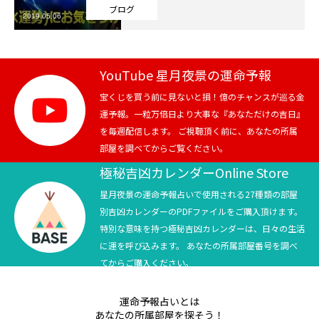
ブログ
2019.05.06
芸能界
テニス
YouTube 星月夜景の運命予報
スポーツ
宝くじを買う前に見ないと損！億のチャンスが巡る金
運予報。一粒万倍日より大事な『あなただけの吉日』
を毎週配信します。 ご視聴頂く前に、あなたの所属
競馬
部屋を調べてからご覧ください。
社会
極秘吉凶カレンダーOnline Store
星月夜景の運命予報占いで使用される27種類の部屋
テニス四大大会・五輪
別吉凶カレンダーのPDFファイルをご購入頂けます。
特別な意味を持つ極秘吉凶カレンダーは、日々の生活
テニス四大大会・五輪
に運を呼び込みます。 あなたの所属部屋番号を調べ
てからご購入ください。
鑑定及び出演依頼
運命予報占いとは
YouTube
あなたの所属部屋を探そう！