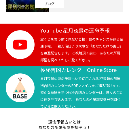
ブログ
2019.06.09
芸能界
テニス
YouTube 星月夜景の運命予報
スポーツ
宝くじを買う前に見ないと損！億のチャンスが巡る金
運予報。一粒万倍日より大事な『あなただけの吉日』
を毎週配信します。 ご視聴頂く前に、あなたの所属
競馬
部屋を調べてからご覧ください。
社会
極秘吉凶カレンダーOnline Store
星月夜景の運命予報占いで使用される27種類の部屋
テニス四大大会・五輪
別吉凶カレンダーのPDFファイルをご購入頂けます。
特別な意味を持つ極秘吉凶カレンダーは、日々の生活
テニス四大大会・五輪
に運を呼び込みます。 あなたの所属部屋番号を調べ
てからご購入ください。
鑑定及び出演依頼
運命予報占いとは
YouTube
あなたの所属部屋を探そう！