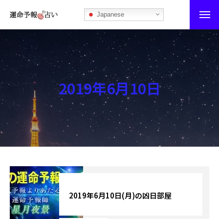
Japanese
運命予報占い
運命予報占いとは
2019年6月10日
あなたの所属部屋を探そう！
最恐の相性占い
秘伝公開！吉凶カレンダー
記事カテゴリー
ブログ
2019年6月10日(月)の凶日部屋
お知らせ