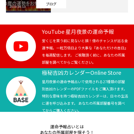
ブログ
2019.06.13
芸能界
テニス
YouTube 星月夜景の運命予報
スポーツ
宝くじを買う前に見ないと損！億のチャンスが巡る金
運予報。一粒万倍日より大事な『あなただけの吉日』
を毎週配信します。 ご視聴頂く前に、あなたの所属
競馬
部屋を調べてからご覧ください。
社会
極秘吉凶カレンダーOnline Store
星月夜景の運命予報占いで使用される27種類の部屋
テニス四大大会・五輪
別吉凶カレンダーのPDFファイルをご購入頂けます。
特別な意味を持つ極秘吉凶カレンダーは、日々の生活
テニス四大大会・五輪
に運を呼び込みます。 あなたの所属部屋番号を調べ
てからご購入ください。
鑑定及び出演依頼
運命予報占いとは
YouTube
あなたの所属部屋を探そう！