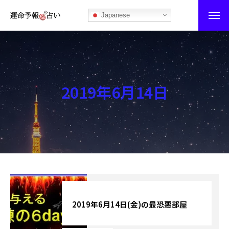
Japanese
運命予報占い
運命予報占いとは
2019年6月14日
あなたの所属部屋を探そう！
最恐の相性占い
秘伝公開！吉凶カレンダー
記事カテゴリー
ブログ
2019年6月14日(金)の最恐悪部屋
お知らせ