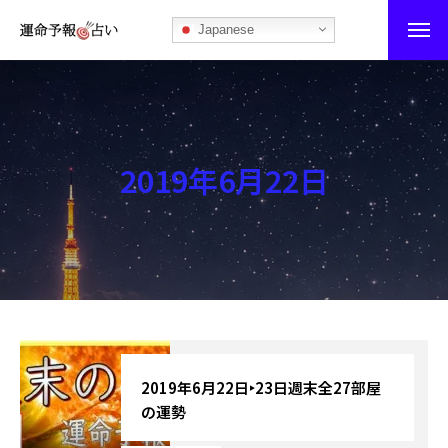
Japanese
運命予報占い
運命予報占いとは
2019年6月22日
あなたの所属部屋を探そう！
最恐の相性占い
秘伝公開！吉凶カレンダー
記事カテゴリー
ブログ
2019年6月22日‣23日週末全27部屋
の運勢
お知らせ