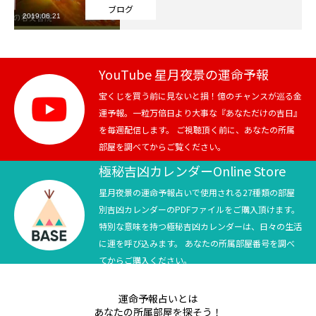
ブログ
2019.06.21
芸能界
テニス
YouTube 星月夜景の運命予報
スポーツ
宝くじを買う前に見ないと損！億のチャンスが巡る金
運予報。一粒万倍日より大事な『あなただけの吉日』
を毎週配信します。 ご視聴頂く前に、あなたの所属
競馬
部屋を調べてからご覧ください。
社会
極秘吉凶カレンダーOnline Store
星月夜景の運命予報占いで使用される27種類の部屋
テニス四大大会・五輪
別吉凶カレンダーのPDFファイルをご購入頂けます。
特別な意味を持つ極秘吉凶カレンダーは、日々の生活
テニス四大大会・五輪
に運を呼び込みます。 あなたの所属部屋番号を調べ
てからご購入ください。
鑑定及び出演依頼
運命予報占いとは
YouTube
あなたの所属部屋を探そう！