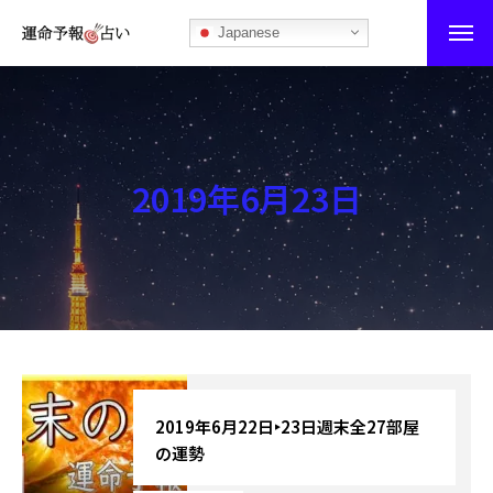
Japanese
運命予報占い
運命予報占いとは
2019年6月23日
あなたの所属部屋を探そう！
最恐の相性占い
秘伝公開！吉凶カレンダー
記事カテゴリー
ブログ
2019年6月22日‣23日週末全27部屋
の運勢
お知らせ