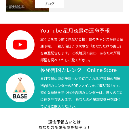
ブログ
2019.06.21
芸能界
テニス
YouTube 星月夜景の運命予報
スポーツ
宝くじを買う前に見ないと損！億のチャンスが巡る金
運予報。一粒万倍日より大事な『あなただけの吉日』
を毎週配信します。 ご視聴頂く前に、あなたの所属
競馬
部屋を調べてからご覧ください。
社会
極秘吉凶カレンダーOnline Store
星月夜景の運命予報占いで使用される27種類の部屋
テニス四大大会・五輪
別吉凶カレンダーのPDFファイルをご購入頂けます。
特別な意味を持つ極秘吉凶カレンダーは、日々の生活
テニス四大大会・五輪
に運を呼び込みます。 あなたの所属部屋番号を調べ
てからご購入ください。
鑑定及び出演依頼
運命予報占いとは
YouTube
あなたの所属部屋を探そう！