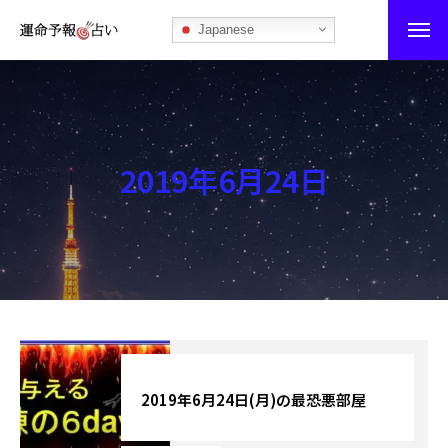
Japanese
運命予報占い
運命予報占いとは
2019年6月24日
あなたの所属部屋を探そう！
最恐の相性占い
秘伝公開！吉凶カレンダー
記事カテゴリー
ブログ
2019年6月24日(月)の最恐悪部屋
お知らせ