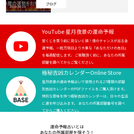
ブログ
2019.06.23
芸能界
テニス
YouTube 星月夜景の運命予報
スポーツ
宝くじを買う前に見ないと損！億のチャンスが巡る金
運予報。一粒万倍日より大事な『あなただけの吉日』
を毎週配信します。 ご視聴頂く前に、あなたの所属
競馬
部屋を調べてからご覧ください。
社会
極秘吉凶カレンダーOnline Store
星月夜景の運命予報占いで使用される27種類の部屋
テニス四大大会・五輪
別吉凶カレンダーのPDFファイルをご購入頂けます。
特別な意味を持つ極秘吉凶カレンダーは、日々の生活
テニス四大大会・五輪
に運を呼び込みます。 あなたの所属部屋番号を調べ
てからご購入ください。
鑑定及び出演依頼
運命予報占いとは
YouTube
あなたの所属部屋を探そう！