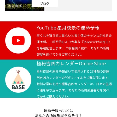
ブログ
2019.06.03
芸能界
テニス
YouTube 星月夜景の運命予報
スポーツ
宝くじを買う前に見ないと損！億のチャンスが巡る金
運予報。一粒万倍日より大事な『あなただけの吉日』
を毎週配信します。 ご視聴頂く前に、あなたの所属
競馬
部屋を調べてからご覧ください。
社会
極秘吉凶カレンダーOnline Store
星月夜景の運命予報占いで使用される27種類の部屋
テニス四大大会・五輪
別吉凶カレンダーのPDFファイルをご購入頂けます。
特別な意味を持つ極秘吉凶カレンダーは、日々の生活
テニス四大大会・五輪
に運を呼び込みます。 あなたの所属部屋番号を調べ
てからご購入ください。
鑑定及び出演依頼
運命予報占いとは
YouTube
あなたの所属部屋を探そう！