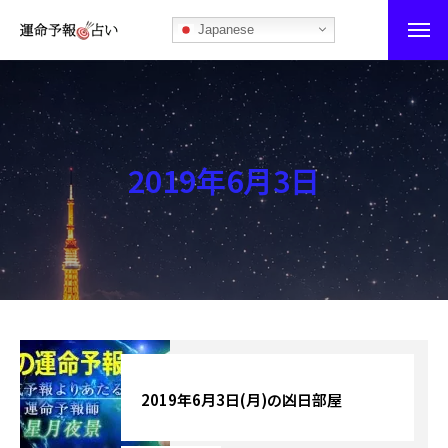
Japanese
運命予報占い
運命予報占いとは
2019年6月3日
あなたの所属部屋を探そう！
最恐の相性占い
秘伝公開！吉凶カレンダー
記事カテゴリー
ブログ
2019年6月3日(月)の凶日部屋
お知らせ