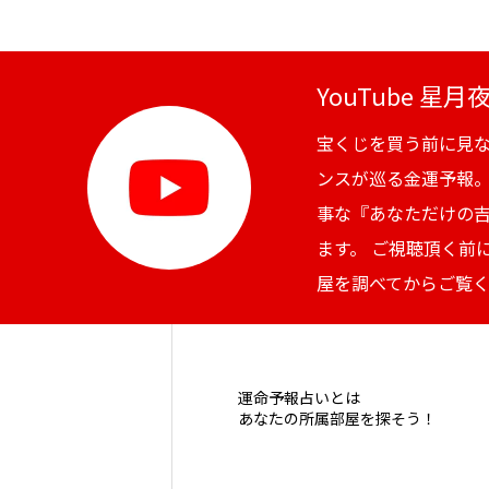
YouTube 星
宝くじを買う前に見
ンスが巡る金運予報
事な『あなただけの
ます。 ご視聴頂く前
屋を調べてからご覧
運命予報占いとは
あなたの所属部屋を探そう！