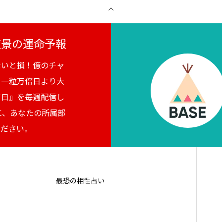
月夜景の運命予報
ないと損！億のチャ
。一粒万倍日より大
吉日』を毎週配信し
に、あなたの所属部
ください。
最恐の相性占い