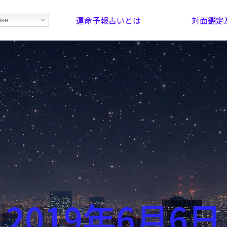
運命予報占いとは
対面鑑定
ese
部屋を探そう！
最恐の相性占い
2019年6月6日