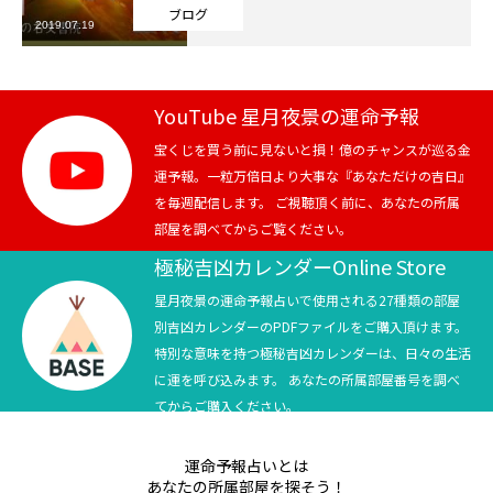
ブログ
2019.07.19
芸能界
テニス
YouTube 星月夜景の運命予報
スポーツ
宝くじを買う前に見ないと損！億のチャンスが巡る金
運予報。一粒万倍日より大事な『あなただけの吉日』
を毎週配信します。 ご視聴頂く前に、あなたの所属
競馬
部屋を調べてからご覧ください。
社会
極秘吉凶カレンダーOnline Store
星月夜景の運命予報占いで使用される27種類の部屋
テニス四大大会・五輪
別吉凶カレンダーのPDFファイルをご購入頂けます。
特別な意味を持つ極秘吉凶カレンダーは、日々の生活
テニス四大大会・五輪
に運を呼び込みます。 あなたの所属部屋番号を調べ
てからご購入ください。
鑑定及び出演依頼
運命予報占いとは
YouTube
あなたの所属部屋を探そう！