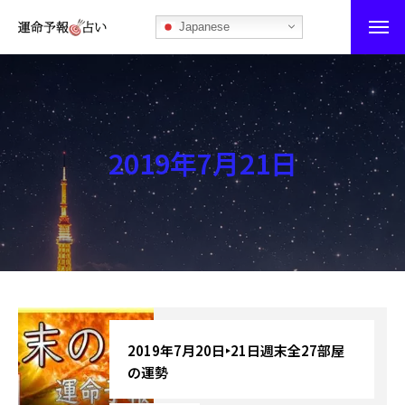
Japanese
運命予報占い
運命予報占いとは
2019年7月21日
あなたの所属部屋を探そう！
最恐の相性占い
秘伝公開！吉凶カレンダー
記事カテゴリー
ブログ
2019年7月20日‣21日週末全27部屋
の運勢
お知らせ