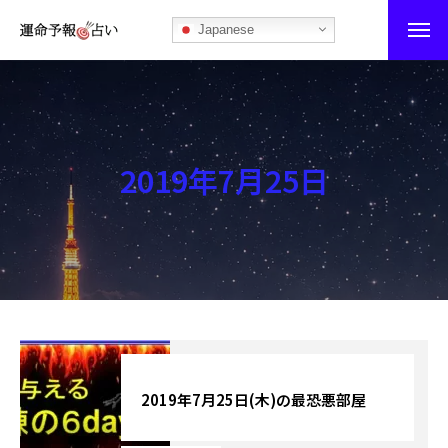
Japanese
運命予報占い
運命予報占いとは
2019年7月25日
あなたの所属部屋を探そう！
最恐の相性占い
秘伝公開！吉凶カレンダー
記事カテゴリー
ブログ
2019年7月25日(木)の最恐悪部屋
お知らせ