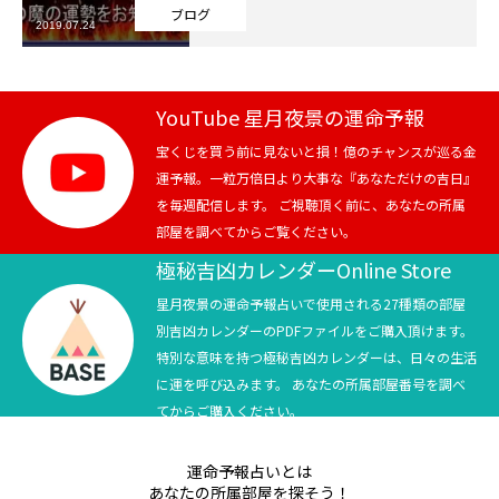
ブログ
2019.07.24
芸能界
テニス
YouTube 星月夜景の運命予報
スポーツ
宝くじを買う前に見ないと損！億のチャンスが巡る金
運予報。一粒万倍日より大事な『あなただけの吉日』
を毎週配信します。 ご視聴頂く前に、あなたの所属
競馬
部屋を調べてからご覧ください。
社会
極秘吉凶カレンダーOnline Store
星月夜景の運命予報占いで使用される27種類の部屋
テニス四大大会・五輪
別吉凶カレンダーのPDFファイルをご購入頂けます。
特別な意味を持つ極秘吉凶カレンダーは、日々の生活
テニス四大大会・五輪
に運を呼び込みます。 あなたの所属部屋番号を調べ
てからご購入ください。
鑑定及び出演依頼
運命予報占いとは
YouTube
あなたの所属部屋を探そう！