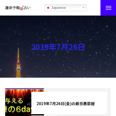
Japanese
運命予報占い
運命予報占いとは
2019年7月26日
あなたの所属部屋を探そう！
最恐の相性占い
秘伝公開！吉凶カレンダー
記事カテゴリー
ブログ
2019年7月26日(金)の最恐悪部屋
お知らせ