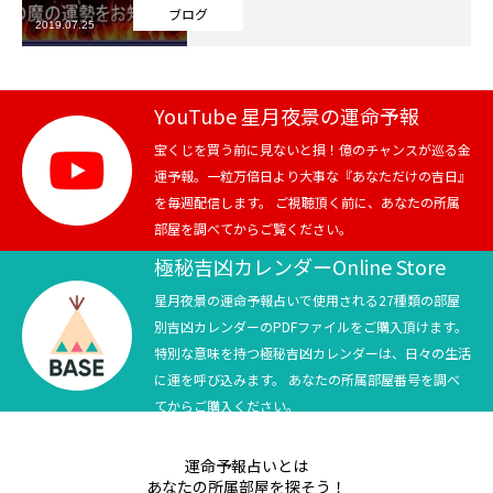
ブログ
2019.07.25
芸能界
テニス
YouTube 星月夜景の運命予報
スポーツ
宝くじを買う前に見ないと損！億のチャンスが巡る金
運予報。一粒万倍日より大事な『あなただけの吉日』
を毎週配信します。 ご視聴頂く前に、あなたの所属
競馬
部屋を調べてからご覧ください。
社会
極秘吉凶カレンダーOnline Store
星月夜景の運命予報占いで使用される27種類の部屋
テニス四大大会・五輪
別吉凶カレンダーのPDFファイルをご購入頂けます。
特別な意味を持つ極秘吉凶カレンダーは、日々の生活
テニス四大大会・五輪
に運を呼び込みます。 あなたの所属部屋番号を調べ
てからご購入ください。
鑑定及び出演依頼
運命予報占いとは
YouTube
あなたの所属部屋を探そう！