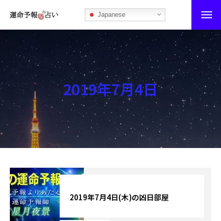
Japanese
運命予報占い
運命予報占いとは
2019年7月4日
あなたの所属部屋を探そう！
最恐の相性占い
秘伝公開！吉凶カレンダー
記事カテゴリー
ブログ
2019年7月4日(木)の凶日部屋
お知らせ