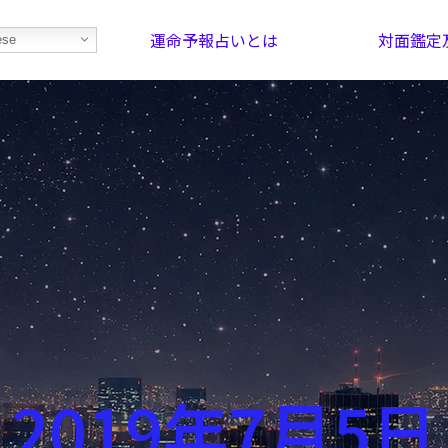
運命予報占いとは
対面鑑定
ese
部屋を探そう！
最恐の相性占い
2019年7月5日