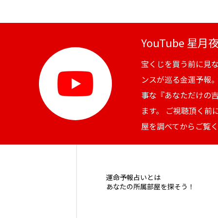
YouTube 星
宝くじを買う前に見
ンスが巡る金運予報
事な『あなただけの
ます。 ご視聴頂く前
屋を調べてからご覧
運命予報占いとは
あなたの所属部屋を探そう！