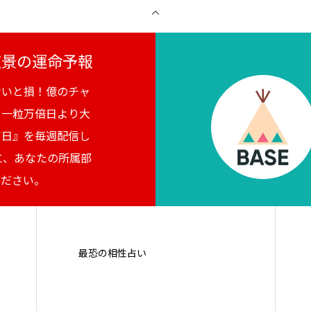
月夜景の運命予報
ないと損！億のチャ
。一粒万倍日より大
吉日』を毎週配信し
に、あなたの所属部
ください。
最恐の相性占い