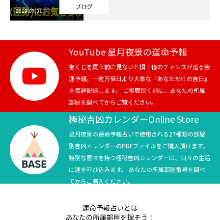
ブログ
2019.07.31
芸能界
テニス
YouTube 星月夜景の運命予報
スポーツ
宝くじを買う前に見ないと損！億のチャンスが巡る金
運予報。一粒万倍日より大事な『あなただけの吉日』
を毎週配信します。 ご視聴頂く前に、あなたの所属
競馬
部屋を調べてからご覧ください。
社会
極秘吉凶カレンダーOnline Store
星月夜景の運命予報占いで使用される27種類の部屋
テニス四大大会・五輪
別吉凶カレンダーのPDFファイルをご購入頂けます。
特別な意味を持つ極秘吉凶カレンダーは、日々の生活
テニス四大大会・五輪
に運を呼び込みます。 あなたの所属部屋番号を調べ
てからご購入ください。
鑑定及び出演依頼
運命予報占いとは
YouTube
あなたの所属部屋を探そう！