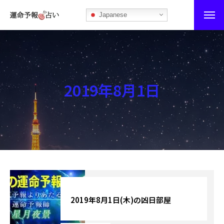
Japanese
運命予報占い
運命予報占いとは
2019年8月1日
あなたの所属部屋を探そう！
最恐の相性占い
秘伝公開！吉凶カレンダー
記事カテゴリー
ブログ
2019年8月1日(木)の凶日部屋
お知らせ