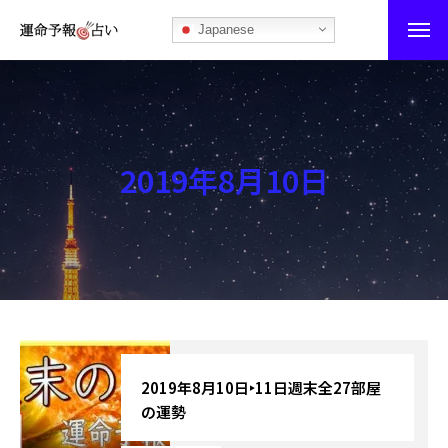
Japanese
運命予報占い
運命予報占いとは
2019年8月10日
あなたの所属部屋を探そう！
最恐の相性占い
秘伝公開！吉凶カレンダー
記事カテゴリー
ブログ
2019年8月10日‣11日週末全27部屋
の運勢
お知らせ