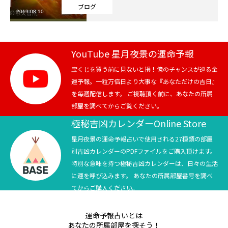
ブログ
2019.08.10
芸能界
テニス
YouTube 星月夜景の運命予報
スポーツ
宝くじを買う前に見ないと損！億のチャンスが巡る金
運予報。一粒万倍日より大事な『あなただけの吉日』
を毎週配信します。 ご視聴頂く前に、あなたの所属
競馬
部屋を調べてからご覧ください。
社会
極秘吉凶カレンダーOnline Store
星月夜景の運命予報占いで使用される27種類の部屋
テニス四大大会・五輪
別吉凶カレンダーのPDFファイルをご購入頂けます。
特別な意味を持つ極秘吉凶カレンダーは、日々の生活
テニス四大大会・五輪
に運を呼び込みます。 あなたの所属部屋番号を調べ
てからご購入ください。
鑑定及び出演依頼
運命予報占いとは
YouTube
あなたの所属部屋を探そう！