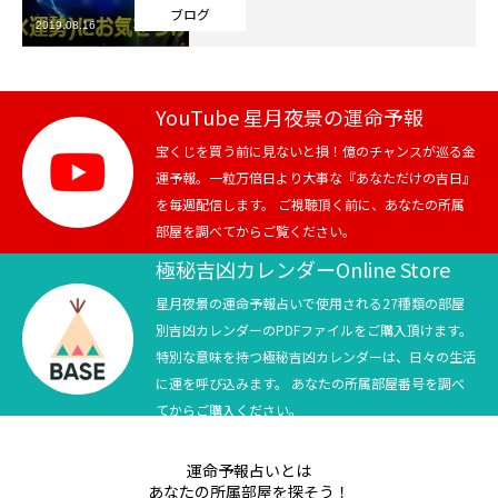
ブログ
2019.08.16
芸能界
テニス
YouTube 星月夜景の運命予報
スポーツ
宝くじを買う前に見ないと損！億のチャンスが巡る金
運予報。一粒万倍日より大事な『あなただけの吉日』
を毎週配信します。 ご視聴頂く前に、あなたの所属
競馬
部屋を調べてからご覧ください。
社会
極秘吉凶カレンダーOnline Store
星月夜景の運命予報占いで使用される27種類の部屋
テニス四大大会・五輪
別吉凶カレンダーのPDFファイルをご購入頂けます。
特別な意味を持つ極秘吉凶カレンダーは、日々の生活
テニス四大大会・五輪
に運を呼び込みます。 あなたの所属部屋番号を調べ
てからご購入ください。
鑑定及び出演依頼
運命予報占いとは
YouTube
あなたの所属部屋を探そう！