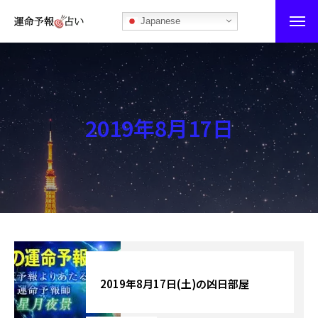
Japanese
運命予報占い
運命予報占いとは
2019年8月17日
あなたの所属部屋を探そう！
最恐の相性占い
秘伝公開！吉凶カレンダー
記事カテゴリー
ブログ
2019年8月17日(土)の凶日部屋
お知らせ