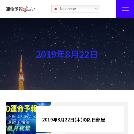
Japanese
運命予報占い
運命予報占いとは
2019年8月22日
あなたの所属部屋を探そう！
最恐の相性占い
秘伝公開！吉凶カレンダー
記事カテゴリー
ブログ
2019年8月22日(木)の凶日部屋
お知らせ