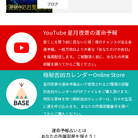
ブログ
2019.08.21
芸能界
テニス
YouTube 星月夜景の運命予報
スポーツ
宝くじを買う前に見ないと損！億のチャンスが巡る金
運予報。一粒万倍日より大事な『あなただけの吉日』
を毎週配信します。 ご視聴頂く前に、あなたの所属
競馬
部屋を調べてからご覧ください。
社会
極秘吉凶カレンダーOnline Store
星月夜景の運命予報占いで使用される27種類の部屋
テニス四大大会・五輪
別吉凶カレンダーのPDFファイルをご購入頂けます。
特別な意味を持つ極秘吉凶カレンダーは、日々の生活
テニス四大大会・五輪
に運を呼び込みます。 あなたの所属部屋番号を調べ
てからご購入ください。
鑑定及び出演依頼
運命予報占いとは
YouTube
あなたの所属部屋を探そう！