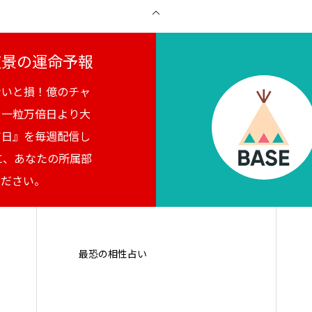
月夜景の運命予報
ないと損！億のチャ
。一粒万倍日より大
吉日』を毎週配信し
に、あなたの所属部
ください。
最恐の相性占い