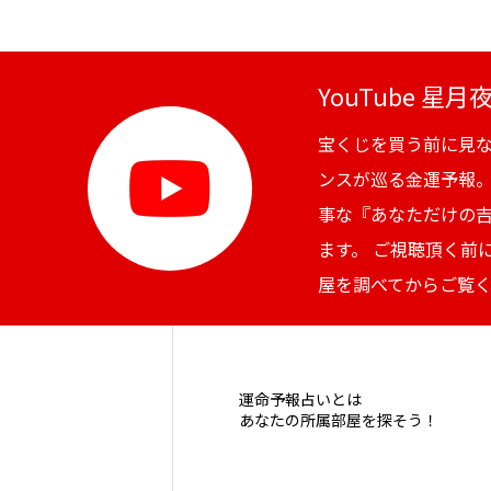
YouTube 星
宝くじを買う前に見
ンスが巡る金運予報
事な『あなただけの
ます。 ご視聴頂く前
屋を調べてからご覧
運命予報占いとは
あなたの所属部屋を探そう！