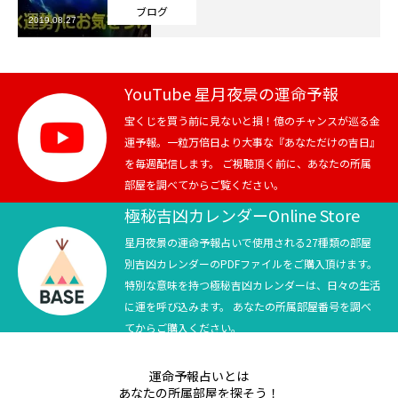
ブログ
2019.08.27
芸能界
テニス
YouTube 星月夜景の運命予報
スポーツ
宝くじを買う前に見ないと損！億のチャンスが巡る金
運予報。一粒万倍日より大事な『あなただけの吉日』
を毎週配信します。 ご視聴頂く前に、あなたの所属
競馬
部屋を調べてからご覧ください。
社会
極秘吉凶カレンダーOnline Store
星月夜景の運命予報占いで使用される27種類の部屋
テニス四大大会・五輪
別吉凶カレンダーのPDFファイルをご購入頂けます。
特別な意味を持つ極秘吉凶カレンダーは、日々の生活
テニス四大大会・五輪
に運を呼び込みます。 あなたの所属部屋番号を調べ
てからご購入ください。
鑑定及び出演依頼
運命予報占いとは
YouTube
あなたの所属部屋を探そう！