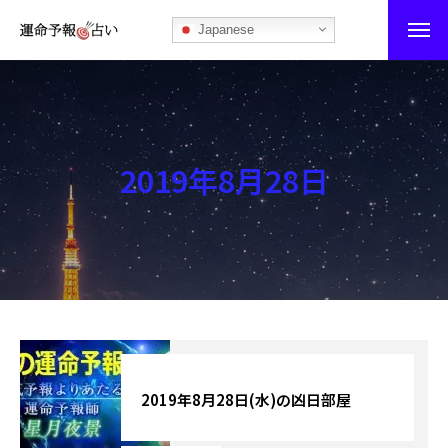
Japanese
運命予報占い
運命予報占いとは
2019年8月28日
あなたの所属部屋を探そう！
最恐の相性占い
秘伝公開！吉凶カレンダー
記事カテゴリー
ブログ
2019年8月28日(水)の凶日部屋
お知らせ