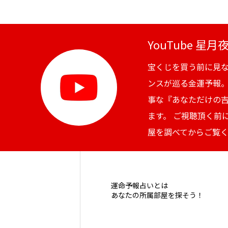
YouTube 星
宝くじを買う前に見
ンスが巡る金運予報
事な『あなただけの
ます。 ご視聴頂く前
屋を調べてからご覧
運命予報占いとは
あなたの所属部屋を探そう！