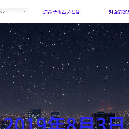
運命予報占いとは
対面鑑定
ese
部屋を探そう！
最恐の相性占い
2019年8月3日