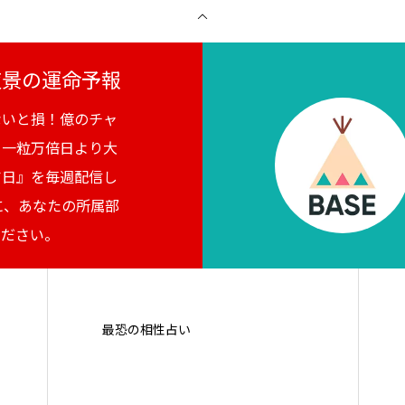
月夜景の運命予報
ないと損！億のチャ
。一粒万倍日より大
吉日』を毎週配信し
に、あなたの所属部
ください。
最恐の相性占い