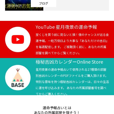
ブログ
2019.08.06
芸能界
テニス
YouTube 星月夜景の運命予報
スポーツ
宝くじを買う前に見ないと損！億のチャンスが巡る金
運予報。一粒万倍日より大事な『あなただけの吉日』
を毎週配信します。 ご視聴頂く前に、あなたの所属
競馬
部屋を調べてからご覧ください。
社会
極秘吉凶カレンダーOnline Store
星月夜景の運命予報占いで使用される27種類の部屋
テニス四大大会・五輪
別吉凶カレンダーのPDFファイルをご購入頂けます。
特別な意味を持つ極秘吉凶カレンダーは、日々の生活
テニス四大大会・五輪
に運を呼び込みます。 あなたの所属部屋番号を調べ
てからご購入ください。
鑑定及び出演依頼
運命予報占いとは
YouTube
あなたの所属部屋を探そう！