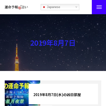
Japanese
運命予報占い
運命予報占いとは
2019年8月7日
あなたの所属部屋を探そう！
最恐の相性占い
秘伝公開！吉凶カレンダー
記事カテゴリー
ブログ
2019年8月7日(水)の凶日部屋
お知らせ