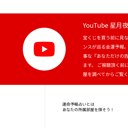
YouTube 星
宝くじを買う前に見
ンスが巡る金運予報
事な『あなただけの
ます。 ご視聴頂く前
屋を調べてからご覧
運命予報占いとは
あなたの所属部屋を探そう！