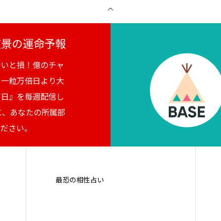
月夜景の運命予報
ないと損！億のチャ
。一粒万倍日より大
吉日』を毎週配信し
に、あなたの所属部
ください。
最恐の相性占い