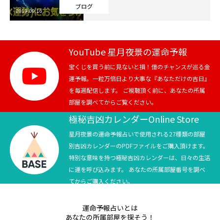
ブログ
2019.09.16
芸能界
テニス
YouTube 星月夜景の運命予報
スポーツ
宝くじを買う前に見ないと損！億のチャンスが巡る金
運予報。一粒万倍日より大事な『あなただけの吉日』
を毎週配信します。 ご視聴頂く前に、あなたの所属
競馬
部屋を調べてからご覧ください。
社会
極秘吉凶カレンダーOnline Store
星月夜景の運命予報占いで使用される27種類の部屋
テニス四大大会・五輪
別吉凶カレンダーのPDFファイルをご購入頂けます。
特別な意味を持つ極秘吉凶カレンダーは、日々の生活
テニス四大大会・五輪
に運を呼び込みます。 あなたの所属部屋番号を調べ
てからご購入ください。
鑑定及び出演依頼
運命予報占いとは
YouTube
あなたの所属部屋を探そう！