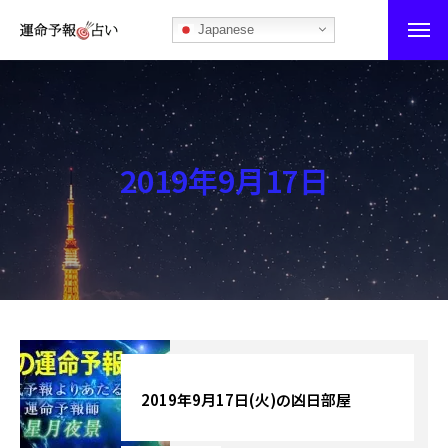
Japanese
運命予報占い
運命予報占いとは
2019年9月17日
あなたの所属部屋を探そう！
最恐の相性占い
秘伝公開！吉凶カレンダー
記事カテゴリー
ブログ
2019年9月17日(火)の凶日部屋
お知らせ