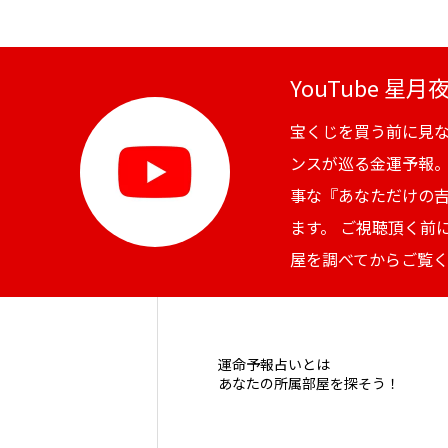
YouTube 星
宝くじを買う前に見
ンスが巡る金運予報
事な『あなただけの
ます。 ご視聴頂く前
屋を調べてからご覧
運命予報占いとは
あなたの所属部屋を探そう！