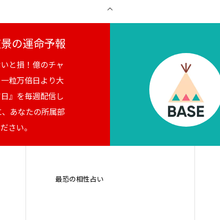
月夜景の運命予報
ないと損！億のチャ
。一粒万倍日より大
吉日』を毎週配信し
に、あなたの所属部
ください。
最恐の相性占い