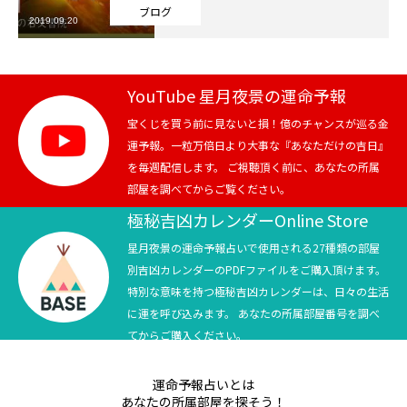
ブログ
2019.09.20
芸能界
テニス
YouTube 星月夜景の運命予報
スポーツ
宝くじを買う前に見ないと損！億のチャンスが巡る金
運予報。一粒万倍日より大事な『あなただけの吉日』
を毎週配信します。 ご視聴頂く前に、あなたの所属
競馬
部屋を調べてからご覧ください。
社会
極秘吉凶カレンダーOnline Store
星月夜景の運命予報占いで使用される27種類の部屋
テニス四大大会・五輪
別吉凶カレンダーのPDFファイルをご購入頂けます。
特別な意味を持つ極秘吉凶カレンダーは、日々の生活
テニス四大大会・五輪
に運を呼び込みます。 あなたの所属部屋番号を調べ
てからご購入ください。
鑑定及び出演依頼
運命予報占いとは
YouTube
あなたの所属部屋を探そう！