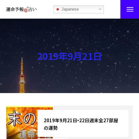
Japanese
運命予報占い
運命予報占いとは
2019年9月21日
あなたの所属部屋を探そう！
最恐の相性占い
秘伝公開！吉凶カレンダー
記事カテゴリー
ブログ
2019年9月21日‣22日週末全27部屋
の運勢
お知らせ