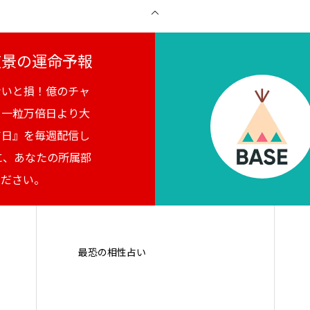
月夜景の運命予報
ないと損！億のチャ
。一粒万倍日より大
吉日』を毎週配信し
に、あなたの所属部
ください。
最恐の相性占い