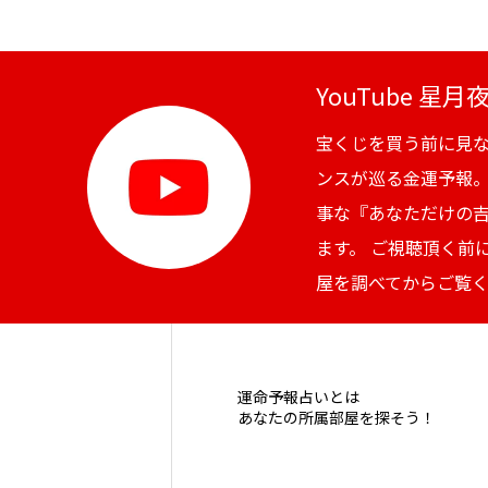
YouTube 星
宝くじを買う前に見
ンスが巡る金運予報
事な『あなただけの
ます。 ご視聴頂く前
屋を調べてからご覧
運命予報占いとは
あなたの所属部屋を探そう！