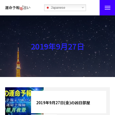
Japanese
運命予報占い
運命予報占いとは
2019年9月27日
あなたの所属部屋を探そう！
最恐の相性占い
秘伝公開！吉凶カレンダー
記事カテゴリー
ブログ
2019年9月27日(金)の凶日部屋
お知らせ