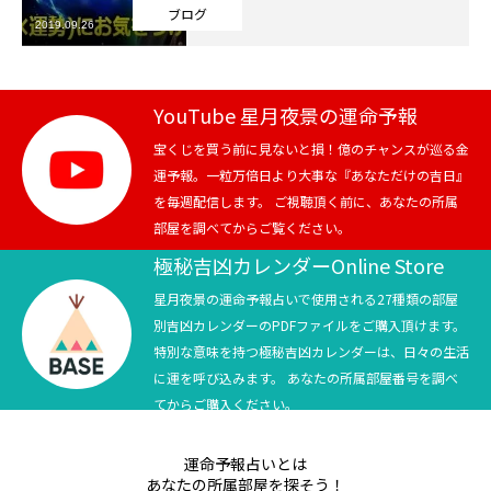
ブログ
2019.09.26
芸能界
テニス
YouTube 星月夜景の運命予報
スポーツ
宝くじを買う前に見ないと損！億のチャンスが巡る金
運予報。一粒万倍日より大事な『あなただけの吉日』
を毎週配信します。 ご視聴頂く前に、あなたの所属
競馬
部屋を調べてからご覧ください。
社会
極秘吉凶カレンダーOnline Store
星月夜景の運命予報占いで使用される27種類の部屋
テニス四大大会・五輪
別吉凶カレンダーのPDFファイルをご購入頂けます。
特別な意味を持つ極秘吉凶カレンダーは、日々の生活
テニス四大大会・五輪
に運を呼び込みます。 あなたの所属部屋番号を調べ
てからご購入ください。
鑑定及び出演依頼
運命予報占いとは
YouTube
あなたの所属部屋を探そう！