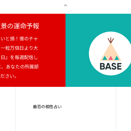
月夜景の運命予報
ないと損！億のチャ
。一粒万倍日より大
吉日』を毎週配信し
に、あなたの所属部
ください。
最恐の相性占い