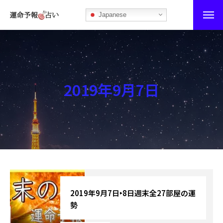
Japanese
運命予報占い
運命予報占いとは
2019年9月7日
あなたの所属部屋を探そう！
最恐の相性占い
秘伝公開！吉凶カレンダー
記事カテゴリー
ブログ
2019年9月7日‣8日週末全27部屋の運
勢
お知らせ