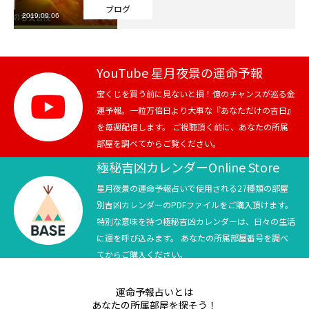
ブログ
2019.09.06
芸能界
テニス
YouTube 星月夜景の運命予報
スポーツ
宝くじを買う前に見ないと損！億のチャンスが巡る金
運予報。一粒万倍日より大事な『あなただけの吉日』
を毎週配信します。 ご視聴頂く前に、あなたの所属
競馬
部屋を調べてからご覧ください。
社会
極秘吉凶カレンダーOnline Store
星月夜景の運命予報占いで使用される27種類の部屋
テニス四大大会・五輪
別吉凶カレンダーのPDFファイルをご購入頂けます。
特別な意味を持つ極秘吉凶カレンダーは、日々の生活
テニス四大大会・五輪
に運を呼び込みます。 あなたの所属部屋番号を調べ
てからご購入ください。
鑑定及び出演依頼
運命予報占いとは
YouTube
あなたの所属部屋を探そう！