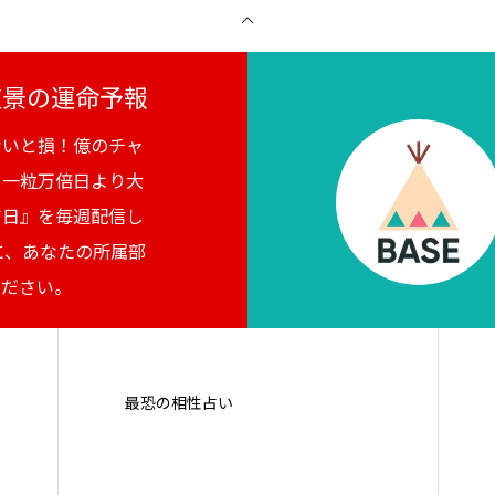
月夜景の運命予報
ないと損！億のチャ
。一粒万倍日より大
吉日』を毎週配信し
に、あなたの所属部
ください。
最恐の相性占い