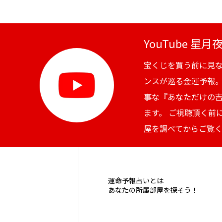
YouTube 星
宝くじを買う前に見
ンスが巡る金運予報
事な『あなただけの
ます。 ご視聴頂く前
屋を調べてからご覧
運命予報占いとは
あなたの所属部屋を探そう！