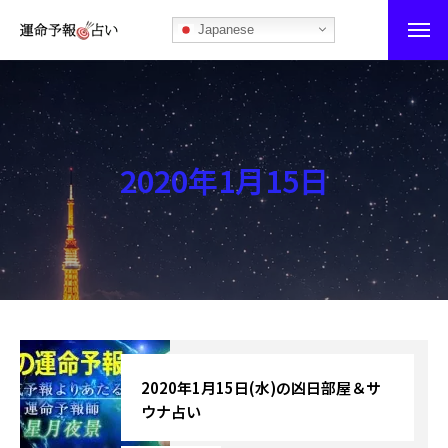
Japanese
運命予報占い
運命予報占いとは
2020年1月15日
あなたの所属部屋を探そう！
最恐の相性占い
秘伝公開！吉凶カレンダー
記事カテゴリー
ブログ
2020年1月15日(水)の凶日部屋＆サ
ウナ占い
お知らせ