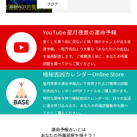
ブログ
2020.01.14
芸能界
テニス
YouTube 星月夜景の運命予報
スポーツ
宝くじを買う前に見ないと損！億のチャンスが巡る金
運予報。一粒万倍日より大事な『あなただけの吉日』
を毎週配信します。 ご視聴頂く前に、あなたの所属
競馬
部屋を調べてからご覧ください。
社会
極秘吉凶カレンダーOnline Store
星月夜景の運命予報占いで使用される27種類の部屋
テニス四大大会・五輪
別吉凶カレンダーのPDFファイルをご購入頂けます。
特別な意味を持つ極秘吉凶カレンダーは、日々の生活
テニス四大大会・五輪
に運を呼び込みます。 あなたの所属部屋番号を調べ
てからご購入ください。
鑑定及び出演依頼
運命予報占いとは
YouTube
あなたの所属部屋を探そう！