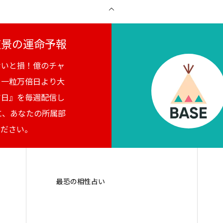
月夜景の運命予報
ないと損！億のチャ
。一粒万倍日より大
吉日』を毎週配信し
に、あなたの所属部
ください。
最恐の相性占い