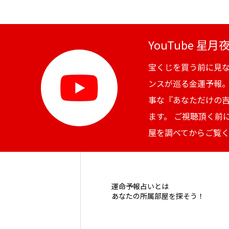
YouTube 星
宝くじを買う前に見
ンスが巡る金運予報
事な『あなただけの
ます。 ご視聴頂く前
屋を調べてからご覧
運命予報占いとは
あなたの所属部屋を探そう！