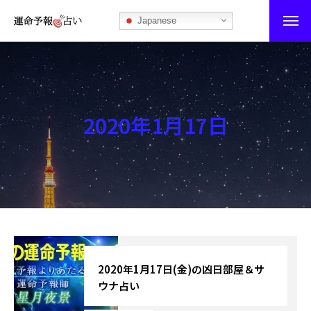
Japanese
運命予報占い
運命予報占いとは
2020年1月17日
あなたの所属部屋を探そう！
最恐の相性占い
秘伝公開！吉凶カレンダー
記事カテゴリー
ブログ
2020年1月17日(金)の凶日部屋＆サ
ウナ占い
お知らせ