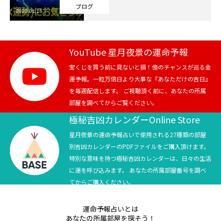
ブログ
2020.01.16
芸能界
テニス
YouTube 星月夜景の運命予報
スポーツ
宝くじを買う前に見ないと損！億のチャンスが巡る金
運予報。一粒万倍日より大事な『あなただけの吉日』
を毎週配信します。 ご視聴頂く前に、あなたの所属
競馬
部屋を調べてからご覧ください。
社会
極秘吉凶カレンダーOnline Store
星月夜景の運命予報占いで使用される27種類の部屋
テニス四大大会・五輪
別吉凶カレンダーのPDFファイルをご購入頂けます。
特別な意味を持つ極秘吉凶カレンダーは、日々の生活
テニス四大大会・五輪
に運を呼び込みます。 あなたの所属部屋番号を調べ
てからご購入ください。
鑑定及び出演依頼
運命予報占いとは
YouTube
あなたの所属部屋を探そう！