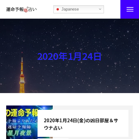
Japanese
運命予報占い
運命予報占いとは
2020年1月24日
あなたの所属部屋を探そう！
最恐の相性占い
秘伝公開！吉凶カレンダー
記事カテゴリー
ブログ
2020年1月24日(金)の凶日部屋＆サ
ウナ占い
お知らせ