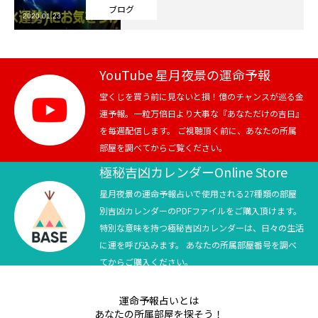
ブログ
2020.01.23
芸能界
テニス
YouTube 星月夜景の運命予報
スポーツ
宝くじを買う前に見ないと損！億のチャンスが巡る金
運予報。一粒万倍日より大事な『あなただけの吉日』
を毎週配信します。 ご視聴頂く前に、あなたの所属
競馬
部屋を調べてからご覧ください。
社会
極秘吉凶カレンダーOnline Store
星月夜景の運命予報占いで使用される27種類の部屋
テニス四大大会・五輪
別吉凶カレンダーのPDFファイルをご購入頂けます。
特別な意味を持つ極秘吉凶カレンダーは、日々の生活
テニス四大大会・五輪
に運を呼び込みます。 あなたの所属部屋番号を調べ
てからご購入ください。
鑑定及び出演依頼
運命予報占いとは
YouTube
あなたの所属部屋を探そう！