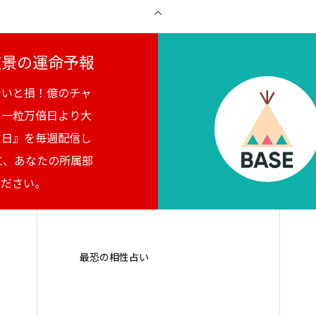
月夜景の運命予報
ないと損！億のチャ
。一粒万倍日より大
吉日』を毎週配信し
に、あなたの所属部
ください。
最恐の相性占い