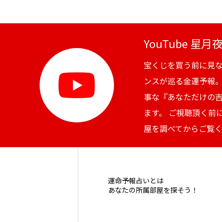
YouTube 星
宝くじを買う前に見
ンスが巡る金運予報
事な『あなただけの
ます。 ご視聴頂く前
屋を調べてからご覧
運命予報占いとは
あなたの所属部屋を探そう！