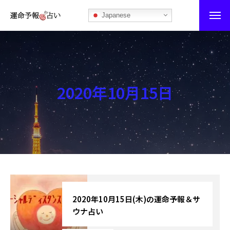
Japanese
運命予報占い
運命予報占いとは
2020年10月15日
あなたの所属部屋を探そう！
最恐の相性占い
秘伝公開！吉凶カレンダー
記事カテゴリー
ブログ
2020年10月15日(木)の運命予報＆サ
ウナ占い
お知らせ