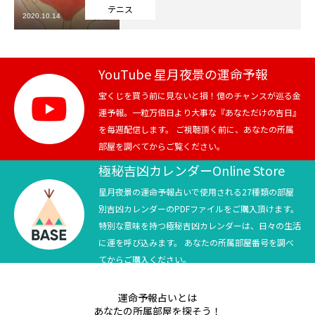
テニス
2020.10.14
芸能界
テニス
YouTube 星月夜景の運命予報
スポーツ
宝くじを買う前に見ないと損！億のチャンスが巡る金
運予報。一粒万倍日より大事な『あなただけの吉日』
を毎週配信します。 ご視聴頂く前に、あなたの所属
競馬
部屋を調べてからご覧ください。
社会
極秘吉凶カレンダーOnline Store
星月夜景の運命予報占いで使用される27種類の部屋
テニス四大大会・五輪
別吉凶カレンダーのPDFファイルをご購入頂けます。
特別な意味を持つ極秘吉凶カレンダーは、日々の生活
テニス四大大会・五輪
に運を呼び込みます。 あなたの所属部屋番号を調べ
てからご購入ください。
鑑定及び出演依頼
運命予報占いとは
YouTube
あなたの所属部屋を探そう！