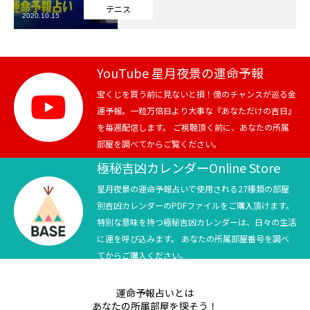
テニス
2020.10.15
芸能界
テニス
YouTube 星月夜景の運命予報
スポーツ
宝くじを買う前に見ないと損！億のチャンスが巡る金
運予報。一粒万倍日より大事な『あなただけの吉日』
を毎週配信します。 ご視聴頂く前に、あなたの所属
競馬
部屋を調べてからご覧ください。
社会
極秘吉凶カレンダーOnline Store
星月夜景の運命予報占いで使用される27種類の部屋
テニス四大大会・五輪
別吉凶カレンダーのPDFファイルをご購入頂けます。
特別な意味を持つ極秘吉凶カレンダーは、日々の生活
テニス四大大会・五輪
に運を呼び込みます。 あなたの所属部屋番号を調べ
てからご購入ください。
鑑定及び出演依頼
運命予報占いとは
YouTube
あなたの所属部屋を探そう！