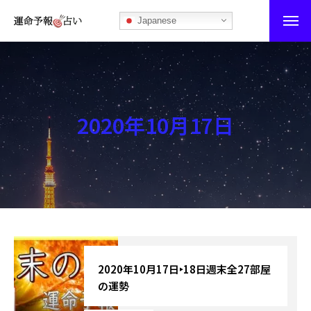
Japanese
運命予報占い
運命予報占いとは
2020年10月17日
あなたの所属部屋を探そう！
最恐の相性占い
秘伝公開！吉凶カレンダー
記事カテゴリー
ブログ
2020年10月17日‣18日週末全27部屋
の運勢
お知らせ