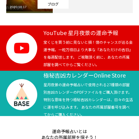
ブログ
2020.10.17
芸能界
テニス
YouTube 星月夜景の運命予報
スポーツ
宝くじを買う前に見ないと損！億のチャンスが巡る金
運予報。一粒万倍日より大事な『あなただけの吉日』
を毎週配信します。 ご視聴頂く前に、あなたの所属
競馬
部屋を調べてからご覧ください。
社会
極秘吉凶カレンダーOnline Store
星月夜景の運命予報占いで使用される27種類の部屋
テニス四大大会・五輪
別吉凶カレンダーのPDFファイルをご購入頂けます。
特別な意味を持つ極秘吉凶カレンダーは、日々の生活
テニス四大大会・五輪
に運を呼び込みます。 あなたの所属部屋番号を調べ
てからご購入ください。
鑑定及び出演依頼
運命予報占いとは
YouTube
あなたの所属部屋を探そう！