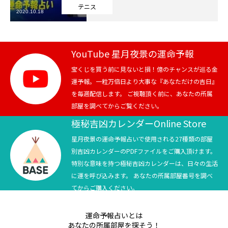
テニス
2020.10.18
芸能界
テニス
YouTube 星月夜景の運命予報
スポーツ
宝くじを買う前に見ないと損！億のチャンスが巡る金
運予報。一粒万倍日より大事な『あなただけの吉日』
を毎週配信します。 ご視聴頂く前に、あなたの所属
競馬
部屋を調べてからご覧ください。
社会
極秘吉凶カレンダーOnline Store
星月夜景の運命予報占いで使用される27種類の部屋
テニス四大大会・五輪
別吉凶カレンダーのPDFファイルをご購入頂けます。
特別な意味を持つ極秘吉凶カレンダーは、日々の生活
テニス四大大会・五輪
に運を呼び込みます。 あなたの所属部屋番号を調べ
てからご購入ください。
鑑定及び出演依頼
運命予報占いとは
YouTube
あなたの所属部屋を探そう！