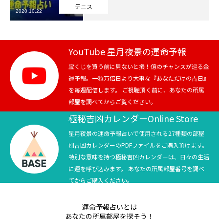
テニス
2020.10.22
芸能界
テニス
YouTube 星月夜景の運命予報
スポーツ
宝くじを買う前に見ないと損！億のチャンスが巡る金
運予報。一粒万倍日より大事な『あなただけの吉日』
を毎週配信します。 ご視聴頂く前に、あなたの所属
競馬
部屋を調べてからご覧ください。
社会
極秘吉凶カレンダーOnline Store
星月夜景の運命予報占いで使用される27種類の部屋
テニス四大大会・五輪
別吉凶カレンダーのPDFファイルをご購入頂けます。
特別な意味を持つ極秘吉凶カレンダーは、日々の生活
テニス四大大会・五輪
に運を呼び込みます。 あなたの所属部屋番号を調べ
てからご購入ください。
鑑定及び出演依頼
運命予報占いとは
YouTube
あなたの所属部屋を探そう！